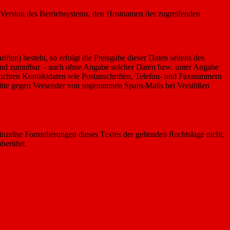
ie Version des Betriebsystems, den Hostnamen des zugreifenden
ten) besteht, so erfolgt die Preisgabe dieser Daten seitens des
h und zumutbar – auch ohne Angabe solcher Daten bzw. unter Angabe
lichten Kontaktdaten wie Postanschriften, Telefon- und Faxnummern
hritte gegen Versender von sogenannten Spam-Mails bei Verstößen
einzelne Formulierungen dieses Textes der geltenden Rechtslage nicht,
nberührt.