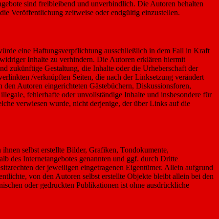
Angebote sind freibleibend und unverbindlich. Die Autoren behalten
ie Veröffentlichung zeitweise oder endgültig einzustellen.
ürde eine Haftungsverpflichtung ausschließlich in dem Fall in Kraft
idriger Inhalte zu verhindern. Die Autoren erklären hiermit
nd zukünftige Gestaltung, die Inhalte oder die Urheberschaft der
 verlinkten /verknüpften Seiten, die nach der Linksetzung verändert
on den Autoren eingerichteten Gästebüchern, Diskussionsforen,
llegale, fehlerhafte oder unvollständige Inhalte und insbesondere für
elche verwiesen wurde, nicht derjenige, der über Links auf die
hnen selbst erstellte Bilder, Grafiken, Tondokumente,
lb des Internetangebotes genannten und ggf. durch Dritte
tzrechten der jeweiligen eingetragenen Eigentümer. Allein aufgrund
lichte, von den Autoren selbst erstellte Objekte bleibt allein bei den
ischen oder gedruckten Publikationen ist ohne ausdrückliche