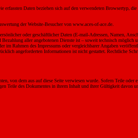
. Die erfassten Daten beziehen sich auf den verwendeten Browsertyp, d
 Auswertung der Website-Besucher von www.aces-of-ace.de.
rsönlicher oder geschäftlicher Daten (E-mail-Adressen, Namen, Anschrif
nd Bezahlung aller angebotenen Dienste ist – soweit technisch möglic
 der im Rahmen des Impressums oder vergleichbarer Angaben veröffent
cklich angeforderten Informationen ist nicht gestattet. Rechtliche Sc
chten, von dem aus auf diese Seite verwiesen wurde. Sofern Teile oder 
rigen Teile des Dokumentes in ihrem Inhalt und ihrer Gültigkeit davon u