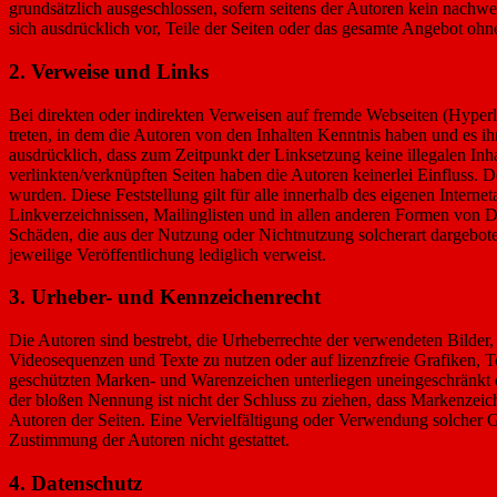
grundsätzlich ausgeschlossen, sofern seitens der Autoren kein nachwei
sich ausdrücklich vor, Teile der Seiten oder das gesamte Angebot ohn
2. Verweise und Links
Bei direkten oder indirekten Verweisen auf fremde Webseiten (Hyperli
treten, in dem die Autoren von den Inhalten Kenntnis haben und es ih
ausdrücklich, dass zum Zeitpunkt der Linksetzung keine illegalen Inha
verlinkten/verknüpften Seiten haben die Autoren keinerlei Einfluss. De
wurden. Diese Feststellung gilt für alle innerhalb des eigenen Inter
Linkverzeichnissen, Mailinglisten und in allen anderen Formen von Dat
Schäden, die aus der Nutzung oder Nichtnutzung solcherart dargebotene
jeweilige Veröffentlichung lediglich verweist.
3. Urheber- und Kennzeichenrecht
Die Autoren sind bestrebt, die Urheberrechte der verwendeten Bilder
Videosequenzen und Texte zu nutzen oder auf lizenzfreie Grafiken, 
geschützten Marken- und Warenzeichen unterliegen uneingeschränkt d
der bloßen Nennung ist nicht der Schluss zu ziehen, dass Markenzeichen
Autoren der Seiten. Eine Vervielfältigung oder Verwendung solcher 
Zustimmung der Autoren nicht gestattet.
4. Datenschutz