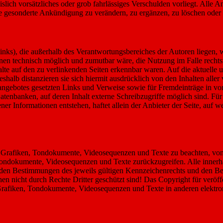
slich vorsätzliches oder grob fahrlässiges Verschulden vorliegt. Alle 
e gesonderte Ankündigung zu verändern, zu ergänzen, zu löschen oder d
nks), die außerhalb des Verantwortungsbereiches der Autoren liegen, w
nen technisch möglich und zumutbar wäre, die Nutzung im Falle rechtsw
lte auf den zu verlinkenden Seiten erkennbar waren. Auf die aktuelle u
shalb distanzieren sie sich hiermit ausdrücklich von den Inhalten aller
netangebotes gesetzten Links und Verweise sowie für Fremdeinträge in v
enbanken, auf deren Inhalt externe Schreibzugriffe möglich sind. Für i
r Informationen entstehen, haftet allein der Anbieter der Seite, auf w
, Grafiken, Tondokumente, Videosequenzen und Texte zu beachten, von i
Tondokumente, Videosequenzen und Texte zurückzugreifen. Alle innerha
en Bestimmungen des jeweils gültigen Kennzeichenrechts und den Besi
 nicht durch Rechte Dritter geschützt sind! Das Copyright für veröffent
Grafiken, Tondokumente, Videosequenzen und Texte in anderen elektron